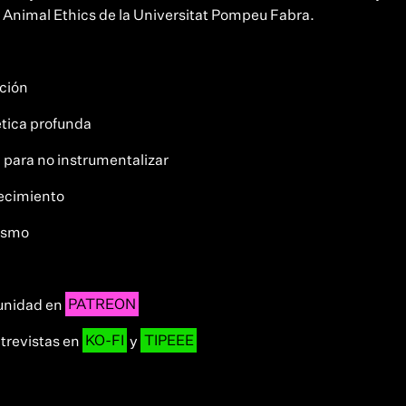
or Animal Ethics de la Universitat Pompeu Fabra.
ción
tica profunda
para no instrumentalizar
recimiento
cismo
unidad en
PATREON
trevistas en
KO-FI
y
TIPEEE